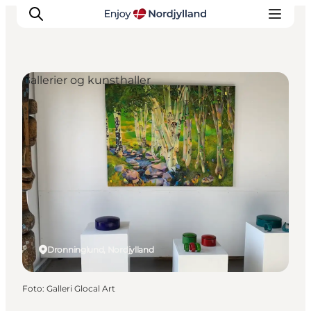
Gallerier og kunsthaller
Oplevelser og aktiviteter
Planlæg din tur
Byer og steder
Guides
Det sker
For børn
Dronninglund, Nordjylland
Foto
:
Galleri Glocal Art