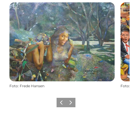
Foto
:
Frede Hansen
Foto
:
Forrige
Næste