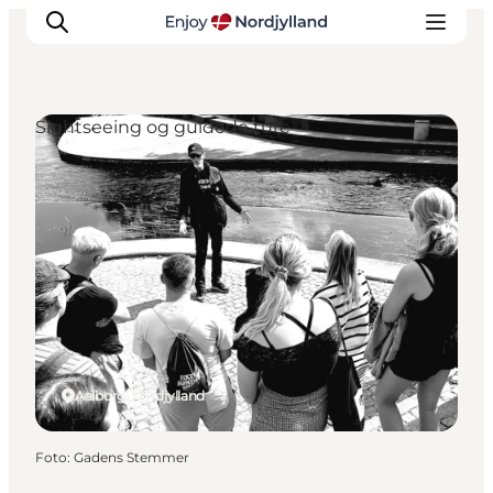
Sightseeing og guidede ture
Oplevelser og aktiviteter
Planlæg din tur
Byer og steder
Guides
Det sker
For børn
Aalborg, Nordjylland
Foto
:
Gadens Stemmer