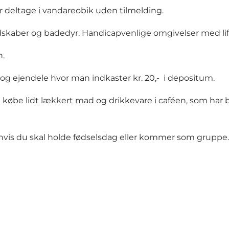
r deltage i vandareobik uden tilmelding.
eredskaber og badedyr. Handicapvenlige omgivelser med l
n.
og ejendele hvor man indkaster kr. 20,- i depositum.
 købe lidt lækkert mad og drikkevare i caféen, som har b
hvis du skal holde fødselsdag eller kommer som gruppe