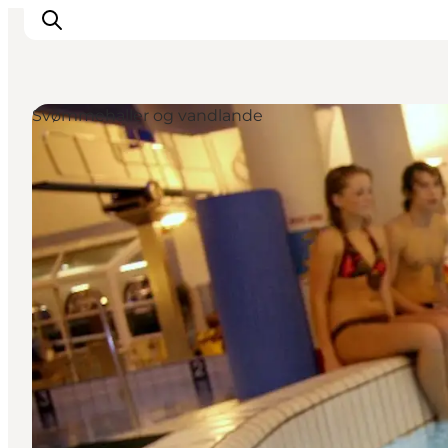
Svømmehaller og vandlande
Oplevelser og aktiviteter
Planlæg din tur
Byer og steder
Guides
Det sker
For børn