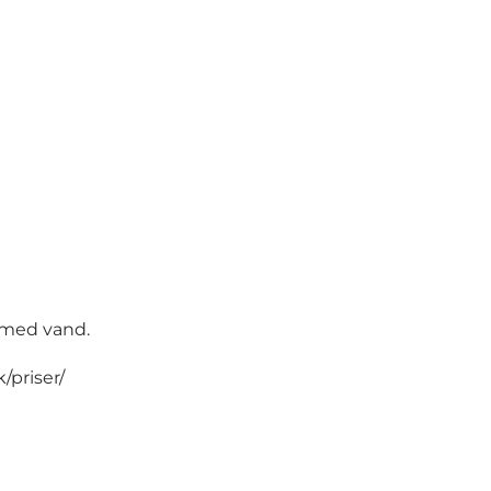
r med vand.
/priser/