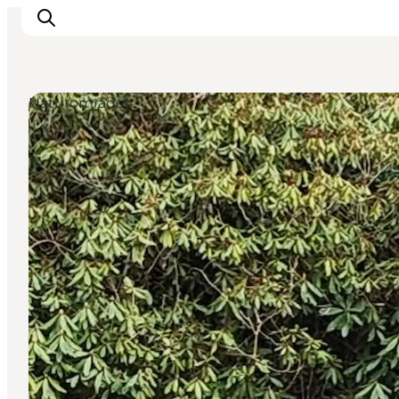
Naturområder
Oplevelser og aktiviteter
Planlæg din tur
Byer og steder
Guides
Det sker
For børn