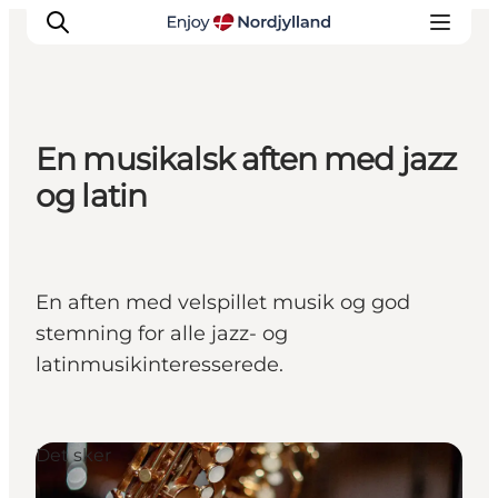
En musikalsk aften med jazz
Oplevelser og aktiviteter
og latin
Planlæg din tur
Byer og steder
Guides
En aften med velspillet musik og god
Det sker
stemning for alle jazz- og
For børn
latinmusikinteresserede.
Det sker