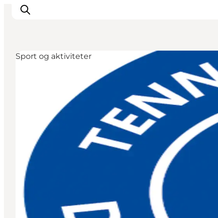
Sport og aktiviteter
Oplevelser og aktiviteter
Planlæg din tur
Byer og steder
Guides
Det sker
For børn