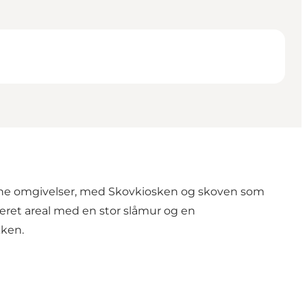
kønne omgivelser, med Skovkiosken og skoven som
lteret areal med en stor slåmur og en
kken.