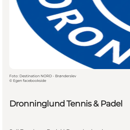
Foto
:
Destination NORD - Brønderslev
©
Egen facebookside
Dronninglund Tennis & Padel