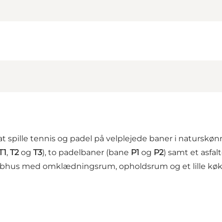
at spille tennis og padel på velplejede baner i naturs
T1
,
T2
og
T3
), to padelbaner (bane
P1
og
P2
) samt et asfa
ubhus med omklædningsrum, opholdsrum og et lille kø