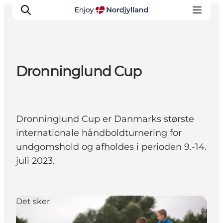
Dronninglund Cup
Oplevelser og aktiviteter
Planlæg din tur
Byer og steder
Dronninglund Cup er Danmarks største
Guides
internationale håndboldturnering for
Det sker
undgomshold og afholdes i perioden 9.-14.
For børn
juli 2023.
Det sker