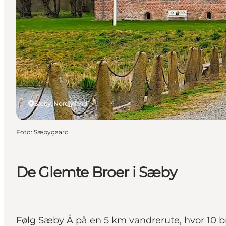
Sæby, Nordjylland
Foto
:
Sæbygaard
De Glemte Broer i Sæby
Følg Sæby Å på en 5 km vandrerute, hvor 10 br