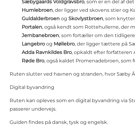
Sæbygaards Voldgravsbro
, som er en del af d
Humlebroen
, der ligger ved skovens stier og 
Guldalderbroen
og
Skovlystbroen
, som knytter
Portalen
, også kendt som Rottehullerne, der
Jernbanebroen
, som fortæller om den tidlig
Langebro
og
Møllebro
, der ligger tættere på 
Adda Ravnkildes Bro
, opkaldt efter forfatter
Røde Bro
, også kaldet Promenadebroen, som 
Ruten slutter ved havnen og stranden, hvor Sæby Å
Digital byvandring
Ruten kan opleves som en digital byvandring via St
passerer undervejs.
Guiden findes på dansk, tysk og engelsk.