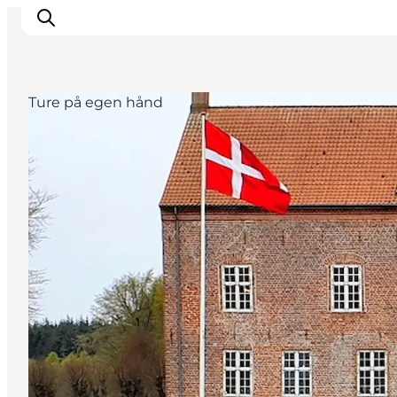
Ture på egen hånd
Oplevelser og aktiviteter
Planlæg din tur
Byer og steder
Guides
Det sker
For børn