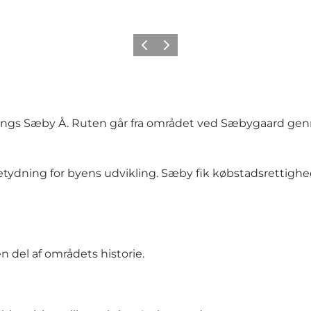
Forrige
Næste
 langs Sæby Å. Ruten går fra området ved Sæbygaard g
betydning for byens udvikling. Sæby fik købstadsrettighed
 del af områdets historie.