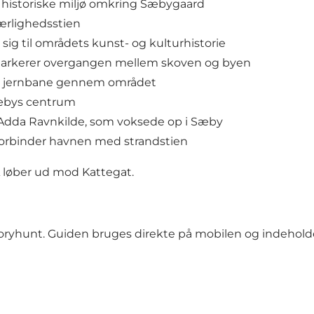
et historiske miljø omkring Sæbygaard
Kærlighedsstien
 sig til områdets kunst- og kulturhistorie
 markerer overgangen mellem skoven og byen
ere jernbane gennem området
Sæbys centrum
en Adda Ravnkilde, som voksede op i Sæby
forbinder havnen med strandstien
 løber ud mod Kattegat.
oryhunt. Guiden bruges direkte på mobilen og indeholde