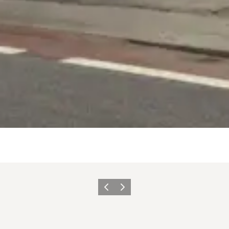
Forrige
Næste