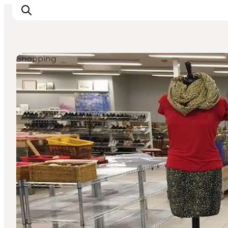
Shopping
Oplevelser og aktiviteter
Planlæg din tur
Byer og steder
Guides
Det sker
For børn