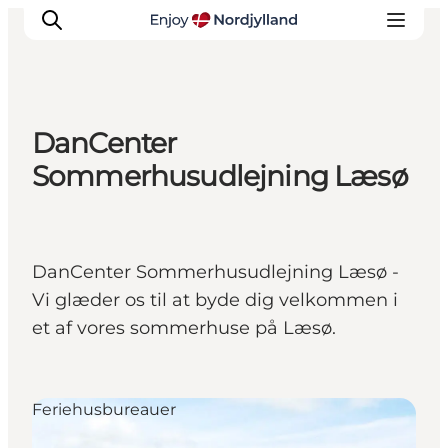
DanCenter
Oplevelser og aktiviteter
Sommerhusudlejning Læsø
Planlæg din tur
Byer og steder
Guides
DanCenter Sommerhusudlejning Læsø -
Det sker
Vi glæder os til at byde dig velkommen i
For børn
et af vores sommerhuse på Læsø.
Feriehusbureauer