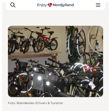
Shopping
Oplevelser og aktiviteter
Planlæg din tur
Byer og steder
Guides
Det sker
For børn
Foto
:
Brønderslev Erhverv & Turisme