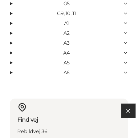
G5
G9, 10, 11
A1
A2
A3
A4
A5
A6
Find vej
Rebildvej 36