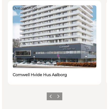
Overnatning
Bæredygtige oplevelser
Comwell Hvide Hus Aalborg
Forrige
Næste