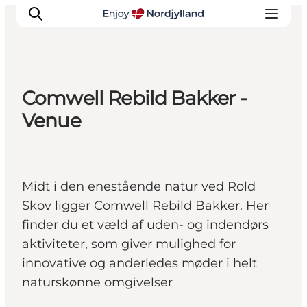
Comwell Rebild Bakker -
Oplevelser og aktiviteter
Venue
Planlæg din tur
Byer og steder
Guides
Midt i den enestående natur ved Rold
Det sker
Skov ligger Comwell Rebild Bakker. Her
For børn
finder du et væld af uden- og indendørs
aktiviteter, som giver mulighed for
innovative og anderledes møder i helt
naturskønne omgivelser