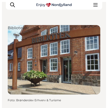
Biblioteker
Oplevelser og aktiviteter
Planlæg din tur
Byer og steder
Guides
Det sker
For børn
Foto
:
Brønderslev Erhverv & Turisme