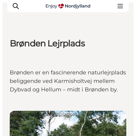
Brønden Lejrplads
Oplevelser og aktiviteter
Planlæg din tur
Byer og steder
Brønden er en fascinerende naturlejrplads
Guides
beliggende ved Karmisholtvej mellem
Det sker
Dybvad og Hellum – midt i Brønden by.
For børn
Shelters og naturlejrpladser