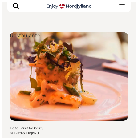
Restauranter
Oplevelser og aktiviteter
Planlæg din tur
Byer og steder
Guides
Det sker
For børn
Foto
:
VisitAalborg
©
Bistro Dejavú