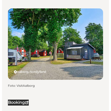
Campingpladser
Aalborg, Nordjylland
Foto
:
VisitAalborg
Booking