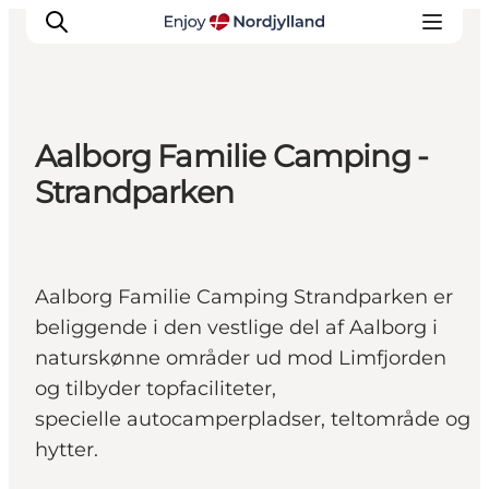
Aalborg Familie Camping -
Oplevelser og aktiviteter
Strandparken
Planlæg din tur
Byer og steder
Guides
Aalborg Familie Camping Strandparken er
Det sker
beliggende i den vestlige del af Aalborg i
For børn
naturskønne områder ud mod Limfjorden
og tilbyder topfaciliteter,
specielle autocamperpladser, teltområde og
hytter.