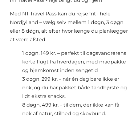
NT Travel Pass - rejs billigt ud og hjem
Med NT
Travel Pass
kan du rejse frit i hele
Nordjylland – vælg selv mellem 1 døgn, 3 døgn
eller 8 døgn, alt efter hvor længe du planlægger
at være afsted.
1 døgn, 149 kr.
– perfekt til dagsvandrerens
korte flugt fra hverdagen, med madpakke
og hjemkomst inden sengetid
3 døgn, 299 kr.
– når én dag bare ikke er
nok, og du har pakket både tandbørste og
lidt ekstra snacks.
8 døgn, 499 kr.
– til dem, der ikke kan få
nok af natur, stilhed og skovbund.