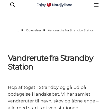
■
■
…
Oplevelser
Vandrerute fra Strandby Station
Oplevelser og aktiviteter
Planlæg din tur
Byer og steder
Vandrerute fra Strandby
Guides
Station
Det sker
For børn
Hop af toget i Strandby og gå ud på
opdagelse i landskabet. Vi har samlet
vandreruter til havn, skov og åbne enge –
alle med start tæt ved stationen.