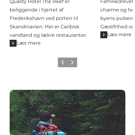
Quality Hotel The Reef er
Familiedrevet 
beliggende i hjertet af
charme og hel
Frederikshavn ved porten til
byens pulsere
Skandinavien. Her er Caribisk
Gæstfrihed og 
Læs mere
vandland og lækre restauranter.
Læs mere
Forrige
Næste
Vend tilbage til hovedsiden