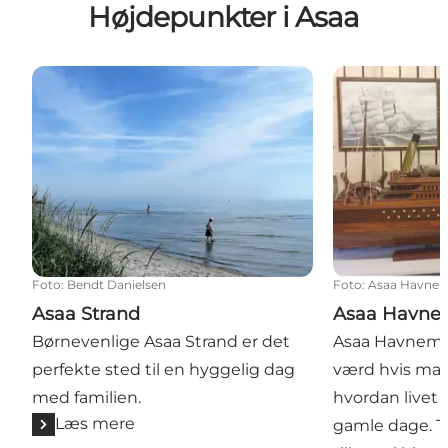
Højdepunkter i Asaa
Asaa Strand
Asaa Havnem
Foto
:
Bendt Danielsen
Foto
:
Asaa Havne
Asaa Strand
Asaa Havn
Børnevenlige Asaa Strand er det
Asaa Havnemu
perfekte sted til en hyggelig dag
værd hvis man
med familien.
hvordan livet s
Læs mere
gamle dage. T