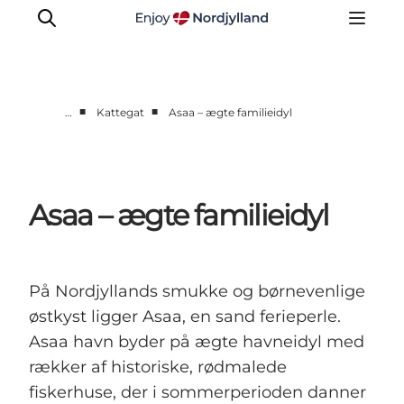
■
■
…
Kattegat
Asaa – ægte familieidyl
Byer og steder
Læsø
Kattegat
Asaa – ægte familieidyl
Aalborg
Skagen
På Nordjyllands smukke og børnevenlige
østkyst ligger Asaa, en sand ferieperle.
Asaa havn byder på ægte havneidyl med
rækker af historiske, rødmalede
fiskerhuse, der i sommerperioden danner