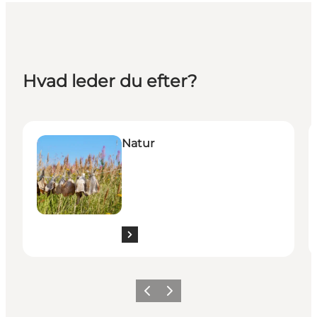
Hvad leder du efter?
Natur
O
Natur
Forrige
Næste