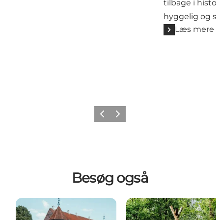
tilbage i histo
hyggelig og 
Læs mere
Forrige
Næste
Besøg også