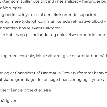
ter, som spiller positivt ind i nærmiljøet – herunder
 målgrupper
g bedre udnyttelse af den eksisterende kapacitet
g mere tydeligt kommunikerede rekreative tilbud – h
indsatsen hos relevante aktører
kan kobles op på indlandet og oplevelsesudbuddet andre
ialog med centrale, lokale aktører give et stærkt bud på
 kr. og er finansieret af Danmarks Erhvervsfremmebesty
al skabe grundlaget for at søge finansiering og styrke s
 tværgående projektledelse
rådgiver.