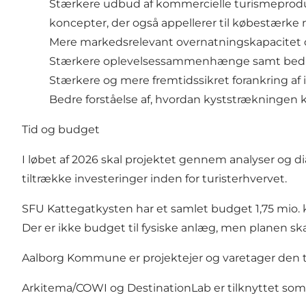
Stærkere udbud af kommercielle turismeproduk
koncepter, der også appellerer til købestærke
Mere markedsrelevant overnatningskapacitet o
Stærkere oplevelsessammenhænge samt bedre o
Stærkere og mere fremtidssikret forankring af 
Bedre forståelse af, hvordan kyststrækningen 
Tid og budget
I løbet af 2026 skal projektet gennem analyser og d
tiltrække investeringer inden for turisterhvervet.
SFU Kattegatkysten har et samlet budget 1,75 mio.
Der er ikke budget til fysiske anlæg, men planen sk
Aalborg Kommune er projektejer og varetager den
Arkitema/COWI og DestinationLab er tilknyttet som 