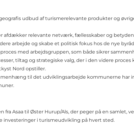
geografis udbud af turismerelevante produkter og øvr
der afdækker relevante netværk, fællesskaber og betyde
idere arbejde og skabe et politisk fokus hos de nye byråd
-proces med arbejdsgruppen, som både sikrer sammenhæ
esser, tiltag og strategiske valg, der i den videre proce
kyst Nord opstiller.
ammenhæng til det udviklingsarbejde kommunerne har in
muner.
en fra Asaa til Øster Hurup/Als, der peger på en samlet,
e investeringer i turismeudvikling på hvert sted.