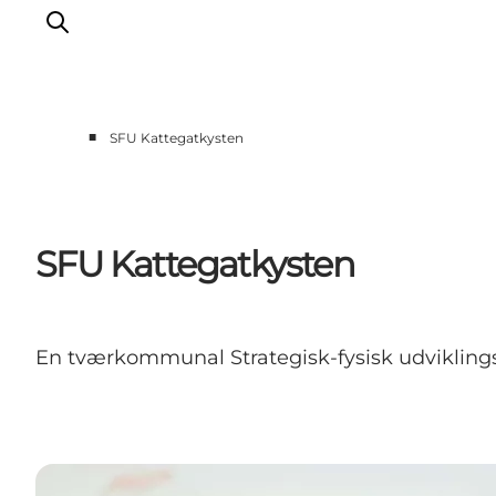
■
SFU Kattegatkysten
Oplevelser og aktiviteter
Planlæg din tur
Byer og steder
SFU Kattegatkysten
Guides
Det sker
For børn
En tværkommunal Strategisk-fysisk udviklings