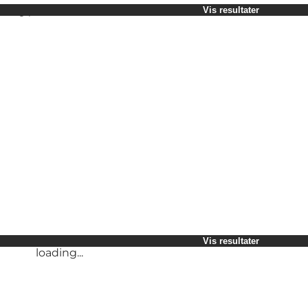
Vælg periode
Vis resultater
Børn
Venner
Min virksomhed
Min partner
loading...
Mig selv
Vis resultater
loading...
Vis resultater
loading...
Vis resultater
loading...