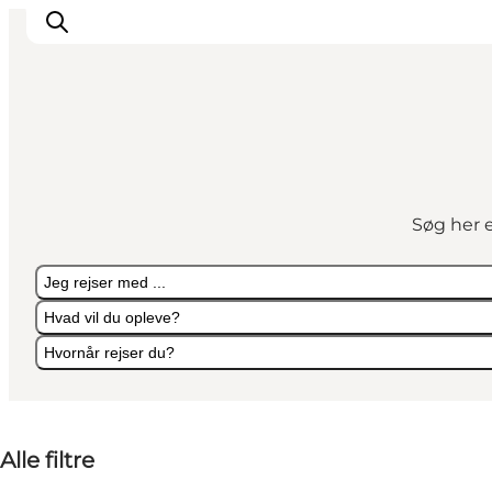
Oplevelser og aktiviteter
Planlæg din tur
Søg her e
Byer og steder
Guides
Jeg rejser med ...
Det sker
Hvad vil du opleve?
For børn
Hvornår rejser du?
Jeg rejser med ...
Hvad vil du opleve?
Hvornår rejser du?
Alle filtre