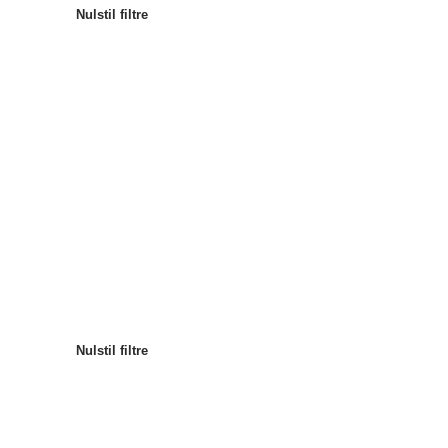
Nulstil filtre
Mest populære
Sortér efter
:
Nulstil filtre
Nulstil filtre
Nulstil filtre