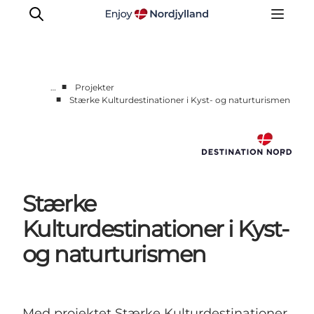
■
…
Projekter
■
Stærke Kulturdestinationer i Kyst- og naturturismen
Nyheder
Projekter
Presse
Partnerskab
Bæredygtighed
Stærke
Om os
Kulturdestinationer i Kyst-
og naturturismen
Med projektet Stærke Kulturdestinationer