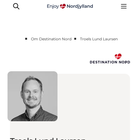
■
■
Om Destination Nord
Troels Lund Laursen
Nyheder
Projekter
Presse
Partnerskab
Bæredygtighed
Om os