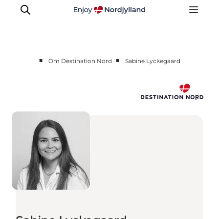
■
■
Om Destination Nord
Sabine Lyckegaard
Nyheder
Projekter
Presse
Partnerskab
Bæredygtighed
Om os