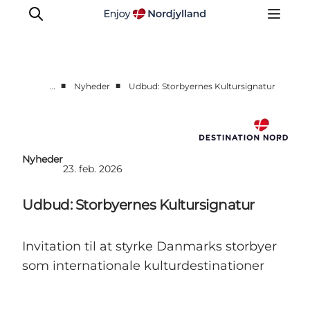
■
■
…
Nyheder
Udbud: Storbyernes Kultursignatur
Nyheder
Projekter
Presse
Nyheder
23. feb. 2026
Partnerskab
Bæredygtighed
Udbud: Storbyernes Kultursignatur
Om os
Invitation til at styrke Danmarks storbyer
som internationale kulturdestinationer