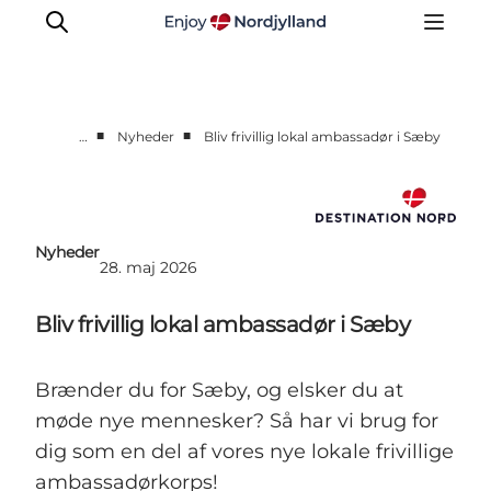
■
■
…
Nyheder
Bliv frivillig lokal ambassadør i Sæby
Nyheder
Projekter
Presse
Nyheder
28. maj 2026
Partnerskab
Bæredygtighed
Bliv frivillig lokal ambassadør i Sæby
Om os
Brænder du for Sæby, og elsker du at
møde nye mennesker? Så har vi brug for
dig som en del af vores nye lokale frivillige
ambassadørkorps!