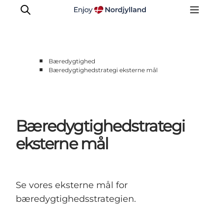
■
Bæredygtighed
■
Bæredygtighedstrategi eksterne mål
Nyheder
Projekter
Presse
Bæredygtighedstrategi
Partnerskab
Bæredygtighed
eksterne mål
Om os
Se vores eksterne mål for
bæredygtighedsstrategien.