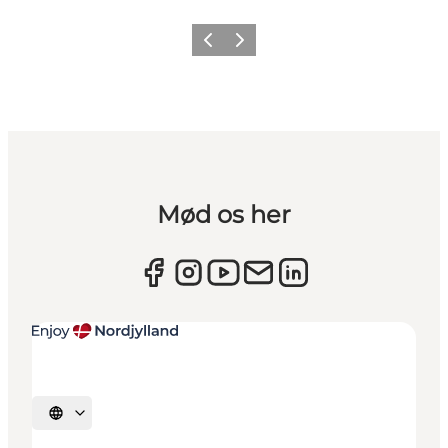
Forrige
Næste
Mød os her
Vælg sprog