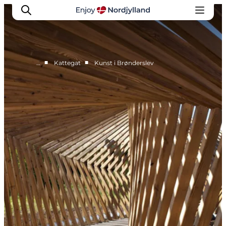
■
■
…
Kattegat
Kunst i Brønderslev
Byer og steder
Læsø
Kattegat
Aalborg
Skagen