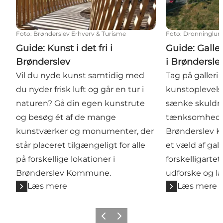
Foto
:
Brønderslev Erhverv & Turisme
Foto
:
Dronninglun
Guide: Kunst i det fri i
Guide: Galle
Brønderslev
i Brøndersle
Vil du nyde kunst samtidig med
Tag på galleri 
du nyder frisk luft og går en tur i
kunstoplevels
naturen? Gå din egen kunstrute
sænke skuldre
og besøg ét af de mange
tænksomheden
kunstværker og monumenter, der
Brønderslev 
står placeret tilgængeligt for alle
et væld af gal
på forskellige lokationer i
forskelligarte
Brønderslev Kommune.
udforske og lad
Læs mere
Læs mere
Forrige
Næste