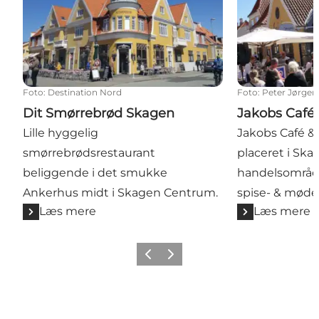
Foto
:
Destination Nord
Foto
:
Peter Jørgen
Dit Smørrebrød Skagen
Jakobs Café
Lille hyggelig
Jakobs Café & 
smørrebrødsrestaurant
placeret i Ska
beliggende i det smukke
handelsområde
Ankerhus midt i Skagen Centrum.
spise- & møde
Læs mere
Læs mere
Forrige
Næste