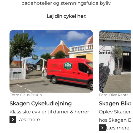
badehoteller og stemningsfulde byliv.
Lej din cykel her:
Skagen Cykeludlejning
Skagen BikeR
Foto
:
Claus Bruun
Foto
:
Bike Rental 
Skagen Cykeludlejning
Skagen Bike
Klassiske cykler til damer & herrer
Oplev Skagen 
Læs mere
hos Skagen B
Læs mere