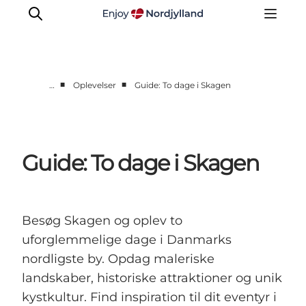
■
■
…
Oplevelser
Guide: To dage i Skagen
Oplevelser og aktiviteter
Planlæg din tur
Byer og steder
Guide: To dage i Skagen
Guides
Det sker
For børn
Besøg Skagen og oplev to
uforglemmelige dage i Danmarks
nordligste by. Opdag maleriske
landskaber, historiske attraktioner og unik
kystkultur. Find inspiration til dit eventyr i