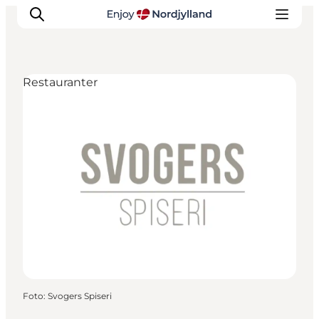
Restauranter
Oplevelser og aktiviteter
Planlæg din tur
Byer og steder
Guides
Det sker
For børn
Foto
:
Svogers Spiseri