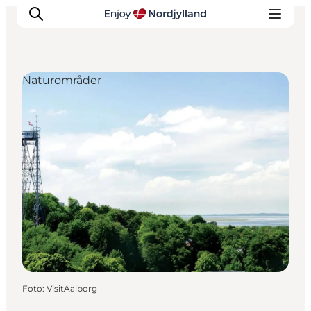
Naturområder
Oplevelser og aktiviteter
Planlæg din tur
Byer og steder
Guides
Det sker
For børn
Foto
:
VisitAalborg