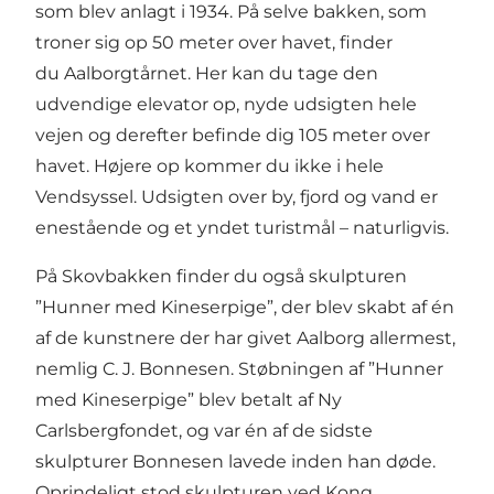
som blev anlagt i 1934. På selve bakken, som
troner sig op 50 meter over havet, finder
du
Aalborgtårnet
. Her kan du tage den
udvendige elevator op, nyde udsigten hele
vejen og derefter befinde dig 105 meter over
havet. Højere op kommer du ikke i hele
Vendsyssel. Udsigten over by, fjord og vand er
enestående og et yndet turistmål – naturligvis.
På Skovbakken finder du også skulpturen
”Hunner med Kineserpige”, der blev skabt af én
af de kunstnere der har givet Aalborg allermest,
nemlig C. J. Bonnesen. Støbningen af ”Hunner
med Kineserpige” blev betalt af Ny
Carlsbergfondet, og var én af de sidste
skulpturer Bonnesen lavede inden han døde.
Oprindeligt stod skulpturen ved Kong