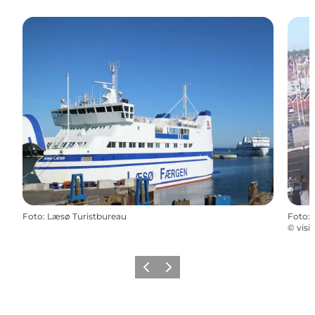
Foto
:
Læsø Turistbureau
Foto
:
©
visi
Forrige
Næste