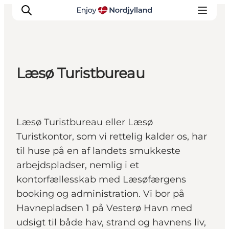
Læsø Turistbureau
Oplevelser og aktiviteter
Planlæg din tur
Byer og steder
Læsø Turistbureau eller Læsø
Guides
Turistkontor, som vi rettelig kalder os, har
Det sker
til huse på en af landets smukkeste
For børn
arbejdspladser, nemlig i et
kontorfællesskab med Læsøfærgens
booking og administration. Vi bor på
Havnepladsen 1 på Vesterø Havn med
udsigt til både hav, strand og havnens liv,