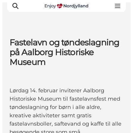
Fastelavn og tøndeslagning
Oplevelser og aktiviteter
på Aalborg Historiske
Planlæg din tur
Museum
Byer og steder
Guides
Det sker
Lørdag 14. februar inviterer Aalborg
For børn
Historiske Museum til fastelavnsfest med
tøndeslagning for børn i alle aldre,
kreative aktiviteter samt gratis
fastelavnsboller, saftevand og kaffe til alle
besøgende store som små.