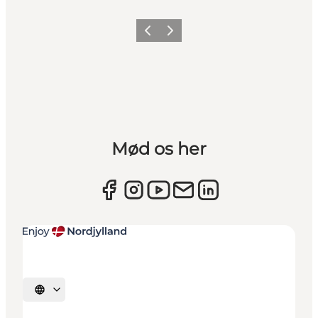
Forrige
Næste
Mød os her
Vælg sprog