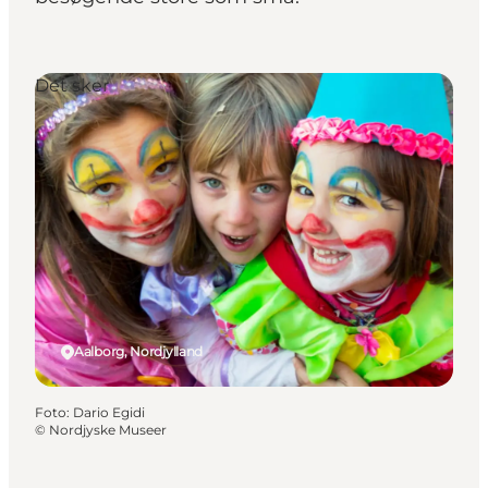
Det sker
Aalborg, Nordjylland
Foto
:
Dario Egidi
©
Nordjyske Museer