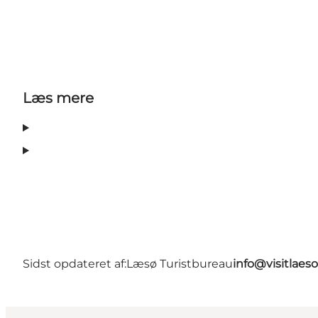
Læs mere
Sidst opdateret af:
Læsø Turistbureau
info@visitlaes