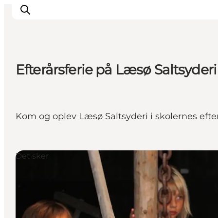
Efterårsferie på Læsø Saltsyderi
Oplevelser og aktiviteter
Planlæg din tur
Byer og steder
Kom og oplev Læsø Saltsyderi i skolernes efter
Guides
Det sker
For børn
Det sker