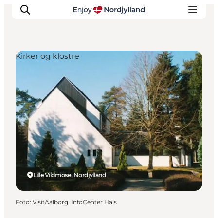
Kirker og klostre
Oplevelser og aktiviteter
Planlæg din tur
Byer og steder
Guides
Det sker
For børn
Lille Vildmose, Nordjylland
Foto
:
VisitAalborg, InfoCenter Hals