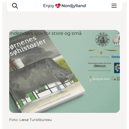
Indendørs sjov for store og små
Oplevelser og aktiviteter
Planlæg din tur
Byer og steder
Guides
Det sker
For børn
Foto
:
Læsø Turistbureau