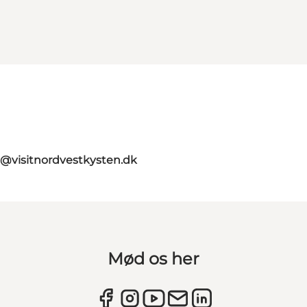
o@visitnordvestkysten.dk
Mød os her