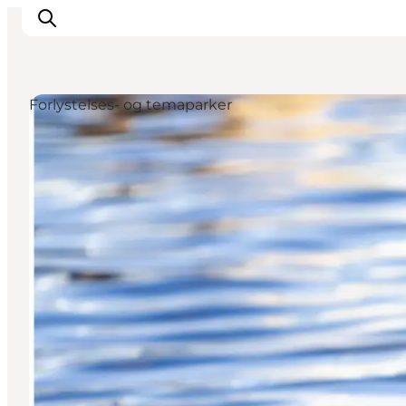
Forlystelses- og temaparker
Oplevelser og aktiviteter
Planlæg din tur
Byer og steder
Guides
Det sker
For børn