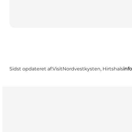
Sidst opdateret af:
VisitNordvestkysten, Hirtshals
inf