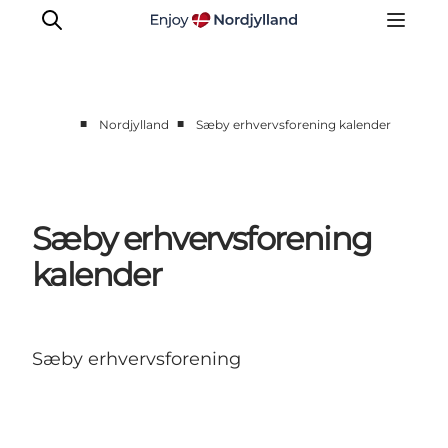
■
■
Nordjylland
Sæby erhvervsforening kalender
Oplevelser og aktiviteter
Planlæg din tur
Byer og steder
Sæby erhvervsforening
Guides
kalender
Det sker
For børn
Sæby erhvervsforening