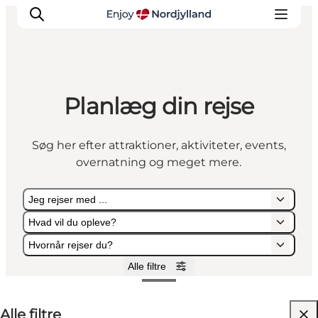
Planlæg din rejse
Oplevelser og aktiviteter
Planlæg din tur
Søg her efter attraktioner, aktiviteter, events,
Byer og steder
overnatning og meget mere.
Guides
Det sker
Jeg rejser med ...
For børn
Hvad vil du opleve?
Hvornår rejser du?
Alle filtre
Jeg rejser med ...
Hvad vil du opleve?
Hvornår rejser du?
Alle filtre