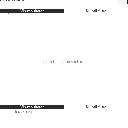
Vælg periode
Vis resultater
Nulstil filtre
Børn
Attraktioner
Venner
Overnatning
Mest populære
Sortér efter
:
Min virksomhed
Aktiviteter
Min partner
Begivenheder
loading...
Mig selv
Mad og drikke
Vis resultater
Nulstil filtre
Transport
Service og information
Møder og konferencer
loading...
Loading calendar...
Vis resultater
Nulstil filtre
loading...
Vis resultater
Nulstil filtre
loading...