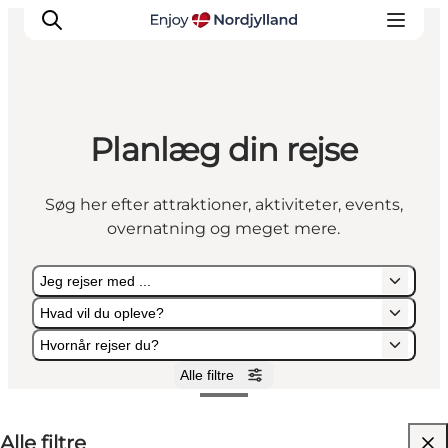
Planlæg din rejse
Oplevelser og aktiviteter
Planlæg din tur
Søg her efter attraktioner, aktiviteter, events,
Byer og steder
overnatning og meget mere.
Guides
Det sker
Jeg rejser med ...
For børn
Hvad vil du opleve?
Hvornår rejser du?
Alle filtre
Jeg rejser med ...
Hvad vil du opleve?
Hvornår rejser du?
Alle filtre