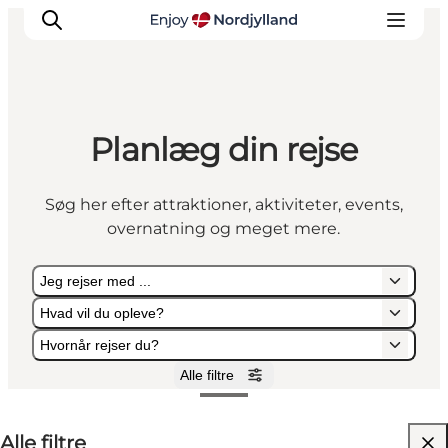
Planlæg din rejse
Oplevelser og aktiviteter
Planlæg din tur
Søg her efter attraktioner, aktiviteter, events,
Byer og steder
overnatning og meget mere.
Guides
Det sker
Jeg rejser med ...
For børn
Hvad vil du opleve?
Hvornår rejser du?
Alle filtre
Jeg rejser med ...
Hvad vil du opleve?
Hvornår rejser du?
Alle filtre