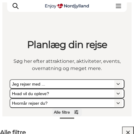
Planlæg din rejse
Oplevelser og aktiviteter
Planlæg din tur
Søg her efter attraktioner, aktiviteter, events,
Byer og steder
overnatning og meget mere.
Guides
Det sker
Jeg rejser med ...
For børn
Hvad vil du opleve?
Hvornår rejser du?
Alle filtre
Jeg rejser med ...
Hvad vil du opleve?
Hvornår rejser du?
Alle filtre