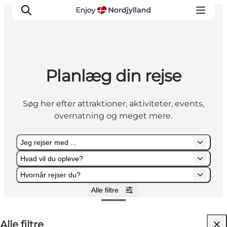
Planlæg din rejse
Oplevelser og aktiviteter
Planlæg din tur
Søg her efter attraktioner, aktiviteter, events,
Byer og steder
overnatning og meget mere.
Guides
Det sker
Jeg rejser med ...
For børn
Hvad vil du opleve?
Hvornår rejser du?
Alle filtre
Jeg rejser med ...
Hvad vil du opleve?
Hvornår rejser du?
Alle filtre