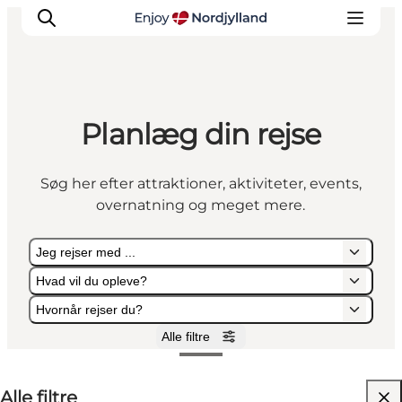
Planlæg din rejse
Oplevelser og aktiviteter
Planlæg din tur
Søg her efter attraktioner, aktiviteter, events,
Byer og steder
overnatning og meget mere.
Guides
Det sker
Jeg rejser med ...
For børn
Hvad vil du opleve?
Hvornår rejser du?
Alle filtre
Jeg rejser med ...
Hvad vil du opleve?
Hvornår rejser du?
Alle filtre