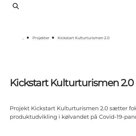
■
■
…
Projekter
Kickstart Kulturturismen 2.0
Nyheder
Projekter
Presse
Partnerskab
Kickstart Kulturturismen 2.0
Bæredygtighed
Om os
Projekt Kickstart Kulturturismen 2.0 sætter fo
produktudvikling i kølvandet på Covid-19-pa