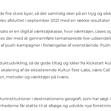
de fire store byer, så det samtidig sker på en tryg og si
lev afsluttet i september 2021 med en række resultater og
ndsats er en digital værktøjskasse, hvor værktøjer, cases og
tes der med at gennemføre tematiserede live-udsendelser,
estå af push-kampagner i forlængelse af ovenstående. Pus
duktudvikling, så de gode tiltag og idéer fra Kickstart K
skalering af de eksisterende Kultur-Test-Labs, være Call
den, metoder og værktøjer på tværs.
rinstitutioner i destinationens geografi, som har søgt in
ederne får støtte til at afsøge og udvikle nye forretnin