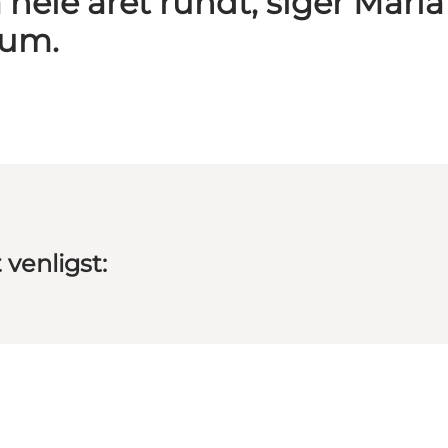
hele året rundt, siger Maria
eum.
 venligst:
ommunikation