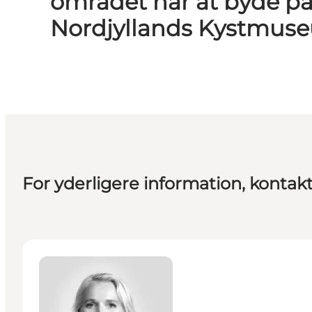
området har at byde på 
Nordjyllands Kystmus
For yderligere information, kontakt
Marie Hammershøy Boye - Chef for virksomhedsk