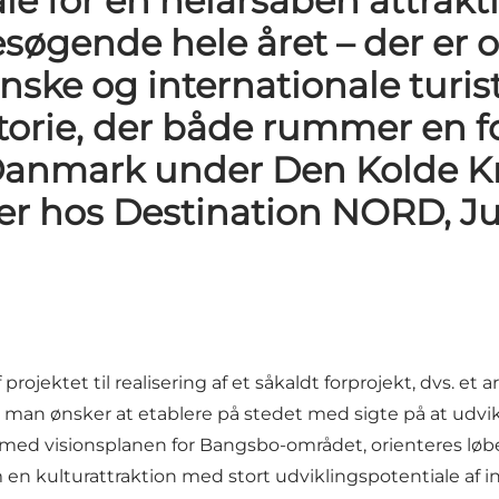
ale for en helårsåben attrakt
esøgende hele året – der er o
nske og internationale turist
torie, der både rummer en f
anmark under Den Kolde Kr
er hos Destination NORD, Ju
ojektet til realisering af et såkaldt forprojekt, dvs. et 
an ønsker at etablere på stedet med sigte på at udvik
et med visionsplanen for Bangsbo-området, orienteres lø
n kulturattraktion med stort udviklingspotentiale af int