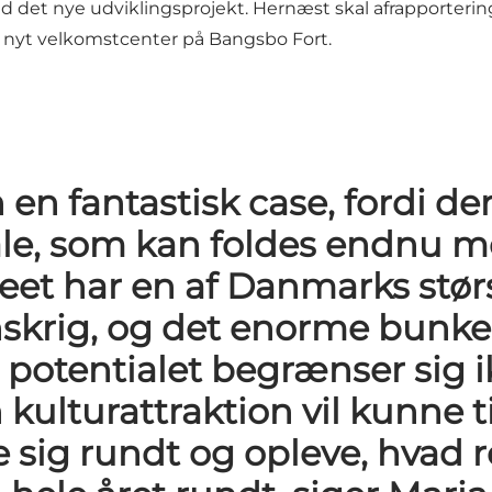
d det nye udviklingsprojekt. Hernæst skal afrapportering
et nyt velkomstcenter på Bangsbo Fort.
en fantastisk case, fordi der 
iale, som kan foldes endnu 
et har en af Danmarks størs
nskrig, og det enorme bunke
otentialet begrænser sig ikke
kulturattraktion vil kunne t
e sig rundt og opleve, hvad 