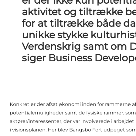
er der ikke kun potenti
aktivitet og tiltrække b
for at tiltrække både da
unikke stykke kulturhis
Verdenskrig samt om D
siger Business Develop
Konkret er der afsat økonomi inden for rammerne af pr
potentialemuligheder samt de fysiske rammer, som m
aktører/interessenter, der var involverede i arbejd
i visionsplanen. Her blev Bangsbo Fort udpeget som e