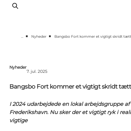
■
■
…
Nyheder
Bangsbo Fort kommer et vigtigt skridt tæ
Nyheder
Projekter
Presse
Nyheder
7. jul. 2025
Partnerskab
Bæredygtighed
Bangsbo Fort kommer et vigtigt skridt tæt
Om os
I 2024 udarbejdede en lokal arbejdsgruppe af
Frederikshavn. Nu sker der et vigtigt ryk i rea
vigtige