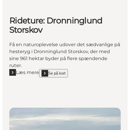
Rideture: Dronninglund
Storskov
Få en naturoplevelse udover det sædvanlige på
hesteryg i Dronninglund Storskov, der med
sine 961 hektar byder på flere spændende
ruter.
Læs mere
Se på kort
Læs mere "Rideture: Dronninglund Storskov"
show Rideture: Dronninglund Storskov on_map