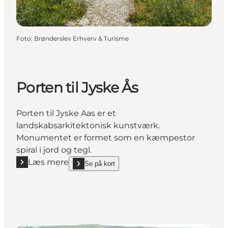
Foto
:
Brønderslev Erhverv & Turisme
Porten til Jyske Ås
Porten til Jyske Aas er et
landskabsarkitektonisk kunstværk.
Monumentet er formet som en kæmpestor
spiral i jord og tegl.
Læs mere
Se på kort
Læs mere "Porten til Jyske Ås"
show Porten til Jyske Ås on_map