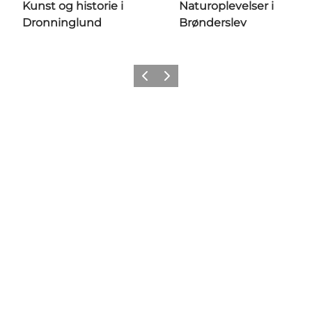
Kunst og historie i
Naturoplevelser i
Dronninglund
Brønderslev
Forrige
Næste
Mød os her