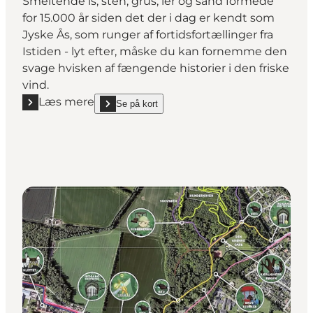
Smeltende is, sten, grus, ler og sand formede
for 15.000 år siden det der i dag er kendt som
Jyske Ås, som runger af fortidsfortællinger fra
Istiden - lyt efter, måske du kan fornemme den
svage hvisken af fængende historier i den friske
vind.
Læs mere
Se på kort
Læs mere "Jyske Ås"
show Jyske Ås on_map