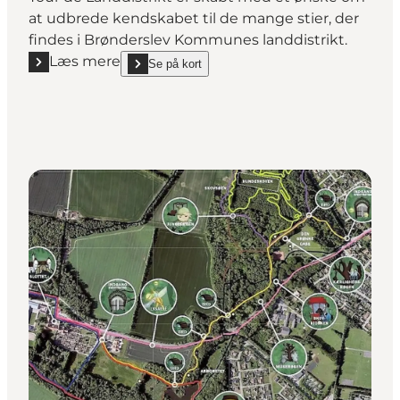
at udbrede kendskabet til de mange stier, der
findes i Brønderslev Kommunes landdistrikt.
Læs mere
Se på kort
Læs mere "Vandrerute: Tour de Landdistrikt, Brøn
show Vandrerute: Tour de Landdistrikt, Brøndersl