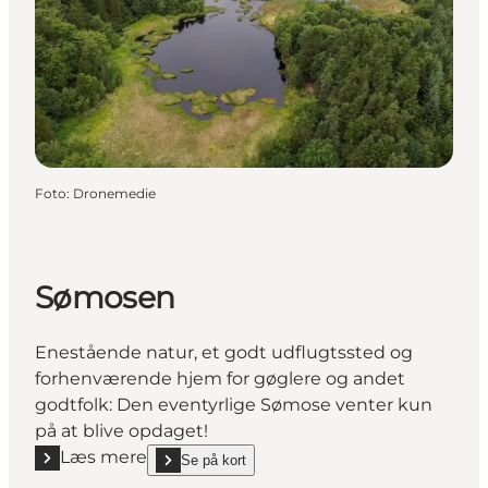
Foto
:
Dronemedie
Sømosen
Enestående natur, et godt udflugtssted og
forhenværende hjem for gøglere og andet
godtfolk: Den eventyrlige Sømose venter kun
på at blive opdaget!
Læs mere
Se på kort
Læs mere "Sømosen"
show Sømosen on_map