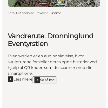
Foto
:
Brønderslev Erhverv & Turisme
Vandrerute: Dronninglund
Eventyrstien
Eventyrstien er en audiooplevelse, hvor
skulpturene fortæller deres egne historier ved
hjælp af QR koder, som du scanner med din
smartphone.
Læs mere
Se på kort
Læs mere "Vandrerute: Dronninglund Eventyrstien"
show Vandrerute: Dronninglund Eventyrstien on_map