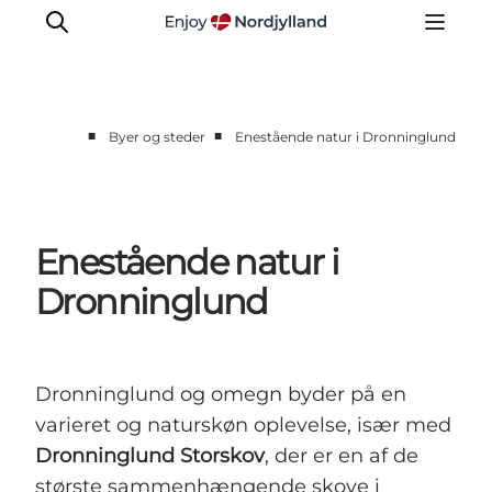
■
■
Byer og steder
Enestående natur i Dronninglund
Byer og steder
Læsø
Kattegat
Enestående natur i
Aalborg
Dronninglund
Skagen
Dronninglund og omegn byder på en
varieret og naturskøn oplevelse, især med
Dronninglund Storskov
, der er en af de
største sammenhængende skove i