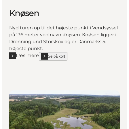
Knøsen
Nyd turen op til det højeste punkt i Vendsyssel
på 136 meter ved navn Knøsen. Knøsen ligger i
Dronninglund Storskov og er Danmarks 5.
højeste punkt.
Læs mere
Se på kort
Læs mere "Knøsen"
show Knøsen on_map