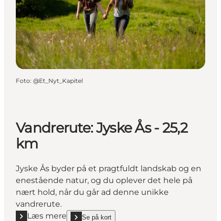
Foto
:
@Et_Nyt_Kapitel
Vandrerute: Jyske Ås - 25,2
km
Jyske Ås byder på et pragtfuldt landskab og en
enestående natur, og du oplever det hele på
nært hold, når du går ad denne unikke
vandrerute.
Læs mere
Se på kort
show Vandrerute: Jyske Ås - 25,2 km on_map