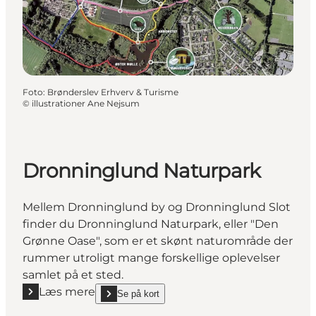
Foto
:
Brønderslev Erhverv & Turisme
©
illustrationer Ane Nejsum
Dronninglund Naturpark
Mellem Dronninglund by og Dronninglund Slot
finder du Dronninglund Naturpark, eller "Den
Grønne Oase", som er et skønt naturområde der
rummer utroligt mange forskellige oplevelser
samlet på et sted.
Læs mere
Se på kort
Læs mere "Dronninglund Naturpark"
show Dronninglund Naturpark on_map